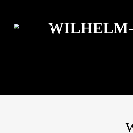
START
AKTUELLES
WILHELM-
BERUFSBERATUNG/-O