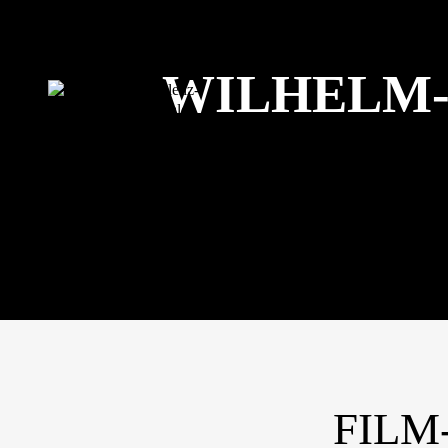
START
AKTUELLES
WILHELM-
BERUFSBERATUNG/-O
FILM